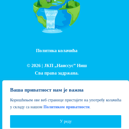
Политика колачића
© 2026 |
ЈКП „Наиссус” Ниш
Сва права задржана.
Израда и одржавање сајта - Лука Петровић
Ваша приватност нам је важна
Коришћењем ове веб странице пристајете на употребу колачића
у складу са нашом
Политиком приватности
.
У реду