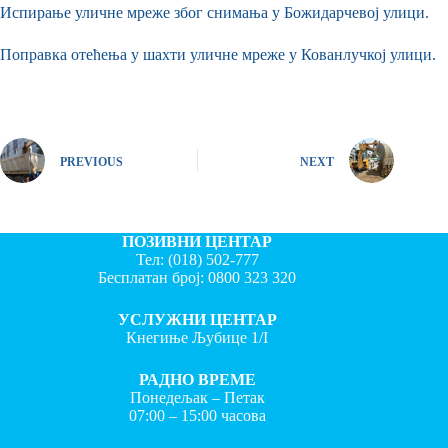
Испирање уличне мреже због снимања у Божидарчевој улици.
Поправка отећења у шахти уличне мреже у Кованлучкој улици.
PREVIOUS
NEXT
ПОЗИВНИ ЦЕНТАР
Тел:
(018) 502-777
Бесплатан број:
0800 323 320
УСЛУЖНИ ЦЕНТАР
Кнегиње Љубице 1/I
РАДНО ВРЕМЕ
Понедељак – Петак
07:00 – 15:00 часова