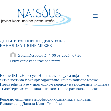
ДНЕВНИ РАСПОРЕД ОДРЖАВАЊА
КАНАЛИЗАЦИОНЕ МРЕЖЕ
Zoran Despotović
06.08.2025 | 07:26
Odrzavanje kanalizacione mreze
Екипе ЈКП „Наиссус“ Ниш настављају са појачаним
активностима у оквиру одржавања канализационе мреже.
Предузеће ће као у претходном периоду на пословима чишћења
атмосферских сливника ангажовати све расположиве екипе.
Редовно чишћење атмосферских сливника у улицама:
Винаверова, Данила Киша Теслићка.