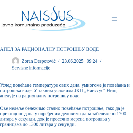
АПЕЛ ЗА РАЦИОНАЛНУ ПОТРОШЊУ ВОДЕ
Zoran Despotović
23.06.2025 | 09:24
Servisne informacije
Услед повећане температуре ових дана, умногоме је повећана и
потрошња воде. У таквим условима ЈКП „Наиссус“ Ниш,
апелује на рационалну потрошњу воде.
Ове недеље бележимо стално повећање потрошње, тако да је
претходног дана у одређеним деловима дана забележено 1700
литара у секунди, док је прoсечно мерена потрошња у
границама до 1300 литара у секунди.