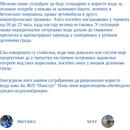
Молимо наше суграђане да буду солидарни и користе воду за
основне потребе а никако за заливање башти, зелених и
бетонских површина, прање аутомобила и друго
неконтролисано трошење. Апел посебно наглашавамо у термину
од 18 до 22 часа, када настају велика истакања. У ситуацији
овако нерационалне потрошње воде долази до смањеног
притиска и краткотрајних прекида у снабдевању у рубним
деловима града.
Сва изворишта су стабилна, воде има довољно али систем није
пројектован да у тренутку екстремне потрошње задовољи
потребе код свих корисника, посебно оних у вишим деловима
града.
Још једном апел нашим суграђанима да рационално користе
воду како би ЈКП “Наиссус” Ниш свим корисницима обезбедило
уредно водоснабдевање.
PREVIOUS
NEXT